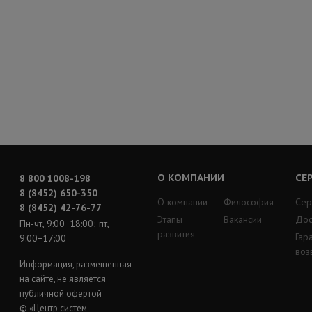
О КОМПАНИИ
СЕ
8 800 1008-198
8 (8452) 650-350
О компании
Философия
Сер
8 (8452) 42-76-77
Этапы
Вакансии
Дос
Пн-чт, 9:00−18:00; пт,
развития
Гар
9:00−17:00
воз
Информация, размещенная
на сайте, не является
публичной офертой
© «Центр систем