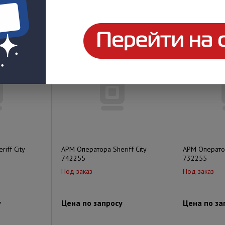
у
Цена по запросу
Цена по за
iff City
АРМ Оператора Sheriff City
АРМ Оператор
742255
732255
Под заказ
Под заказ
у
Цена по запросу
Цена по за