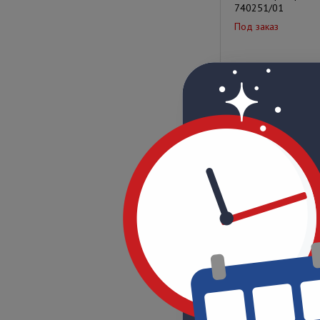
740251/01
Под заказ
Цена по запрос
АРМ оператора She
69724
Под заказ