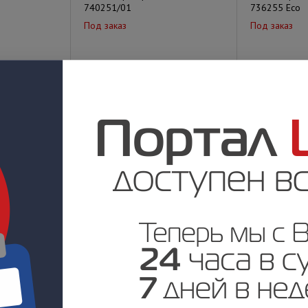
740251/01
736255 Eco
Под заказ
Под заказ
у
Цена по запросу
Цена по за
riff Town
АРМ Оператора Sheriff Town
АРМ Оператор
69624
69124
Под заказ
Под заказ