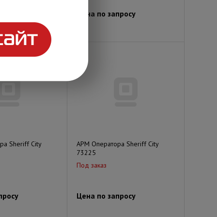
просу
Цена по запросу
а Sheriff City
АРМ Оператора Sheriff City
73225
Под заказ
просу
Цена по запросу