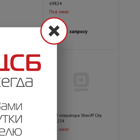
69824
Под заказ
просу
Цена по запросу
а Sheriff Town
АРМ оператора Sheriff City
757254
Под заказ