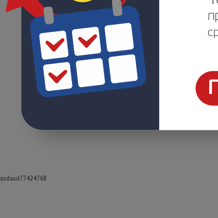
asdasd77424768