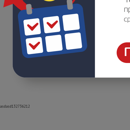
asdasd132736212