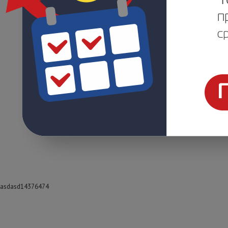
asdasd14376474