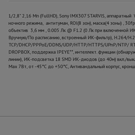
1/2,8" 2,16 Мп (FullHD), Sony IMX307 STARVIS, аппаратны
ночного режима, антитуман, ROI(8 зон), маска(4 зоны) , 3
объектив 3,6 мм , 0.005 Лк @ F1.2 (0 Лк при включенной И
Вручную/По расписанию, встроенный ИК-фильтр), Н.264/H.2
TCP/DHCP/PPPoE/DDNS/UDP/HTTP/HTTPS/UPnP/NTP/ RTSP/
DROPBOX, поддержка IPEYE**, интеллект. функции (обнаруж
линии), ИК-подсветка 18 SMD ИК-диодов (до 40м) вкл./вык
Мах 7Вт, от -45°С до +50°С, Антивандальный корпус, кронш