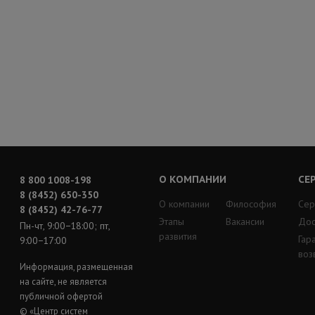
О КОМПАНИИ
СЕ
8 800 1008-198
8 (8452) 650-350
О компании
Философия
Сер
8 (8452) 42-76-77
Этапы
Вакансии
Дос
Пн-чт, 9:00−18:00; пт,
развития
Гар
9:00−17:00
воз
Информация, размещенная
на сайте, не является
публичной офертой
© «Центр систем