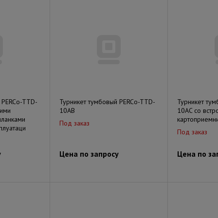
 PERCo-TTD-
Турникет тумбовый PERCo-TTD-
Турникет ту
кими
10AB
10AC со вст
ланками
картоприемн
Под заказ
плуатаци
Под заказ
у
Цена по запросу
Цена по за