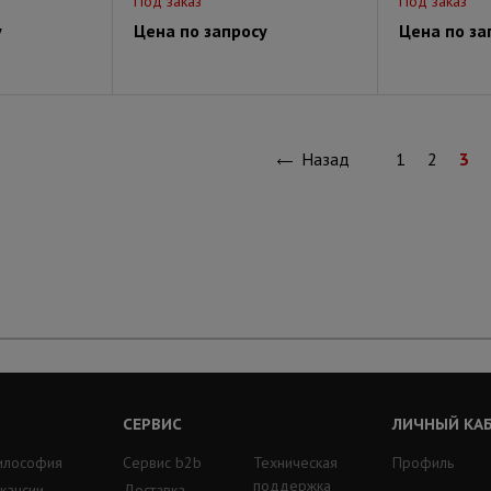
Под заказ
Под заказ
у
Цена по запросу
Цена по за
Назад
1
2
3
СЕРВИС
ЛИЧНЫЙ КА
илософия
Сервис b2b
Техническая
Профиль
поддержка
кансии
Доставка