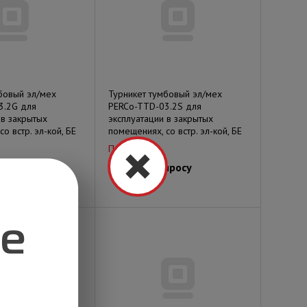
бовый эл/мех
Турникет тумбовый эл/мех
3.2G для
PERCo-TTD-03.2S для
 в закрытых
эксплуатации в закрытых
о встр. эл-кой, БЕ
помещениях, со встр. эл-кой, БЕ
Под заказ
просу
Цена по запросу