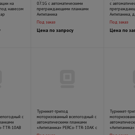
ации на
07.1G с автоматическими
с автоматиче
 под навесом
преграждающими планками
преграждающ
дар
Антипаника
Антипаника, 
Под заказ
Под заказ
у
Цена по запросу
Цена по за
Турникет-трипод
Турникет-три
сепогодный с
моторизованный всепогодный с
моторизован
ланками
автоматическими планками
автоматическ
o-TTR-10АB
«Антипаника» PERCo-TTR-10АK с
«Антипаника»