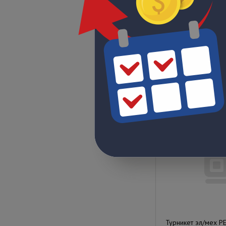
Турникет эл/мех PE
- бежевый (RAL 703
эксплуатации в зак
помещениях, со вст
Под заказ
Цена по запрос
Турникет эл/мех P