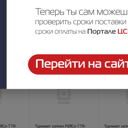
RCo-T-5, цвет
Турникет эл/мех PERCo-TTR-
Турникет эл/
2), для
04.1G для эксплуатации в
04.1R для эк
рытых
закрытых помещениях, со встр.
закрытых пом
эл-кой, БЕЗ преграж
эл-кой, БЕЗ 
Под заказ
Под заказ
у
Цена по запросу
Цена по за
ERCo-TTR-
Турникет эл/мех PERCo-TTR-
Турникет эл/