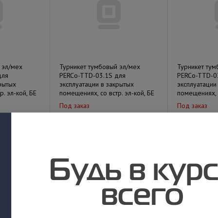
 эл/мех
Турникет тумбовый эл/мех
Турникет тум
для
PERCo-TTD-03.1S для
PERCo-TTD-0
рытых
эксплуатации в закрытых
эксплуатации
. эл-кой, БЕ
помещениях, со встр. эл-кой, БЕ
помещениях, с
Под заказ
Под заказ
у
Цена по запросу
Цена по за