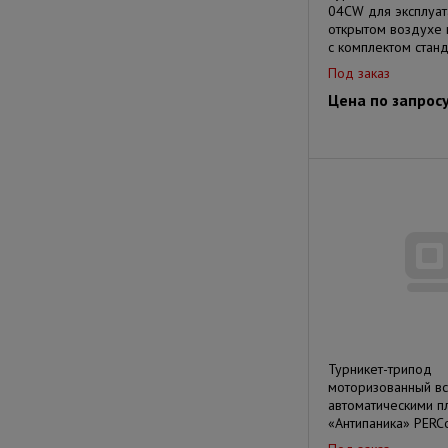
04CW для эксплуат
открытом воздухе
с комплектом стан
Под заказ
Цена по запрос
Турникет-трипод
моторизованный в
автоматическими п
«Антипаника» PERC