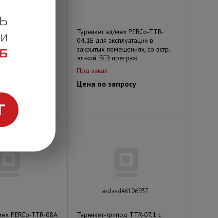
мех PERCo-TTR-
Турникет эл/мех PERCo-TTR-
сплуатации в
04.1Е для эксплуатации в
ещениях, со встр.
закрытых помещениях, со встр.
преграж
эл-кой, БЕЗ преграж
Под заказ
просу
Цена по запросу
asdasd46106937
мех PERCo-TTR-08A
Турникет-трипод TTR-07.1 с