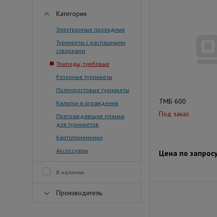
Категории
Электронные проходные
Турникеты с распашными
створками
Триподы, тумбовые
Роторные турникеты
Полноростовые турникеты
ТМБ 600
Калитки и ограждения
Под заказ
Преграждающие планки
для турникетов
Картоприемники
Аксессуары
Цена по запрос
В наличии
Производитель