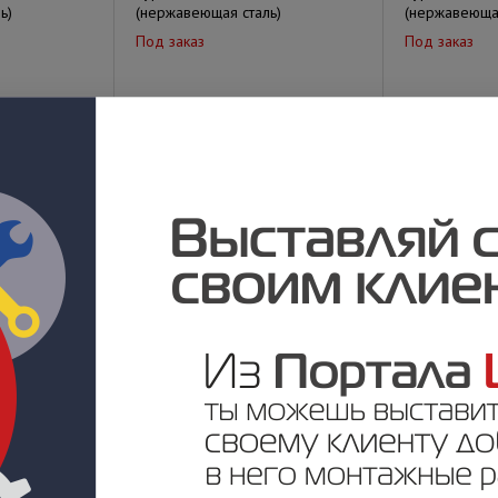
ь)
(нержавеющая сталь)
(нержавеющая
Под заказ
Под заказ
у
Цена по запросу
Цена по за
01-Курс100-
Турникет п/а SA-401-Е300-MF
Турникет п/а
Под заказ
Под заказ