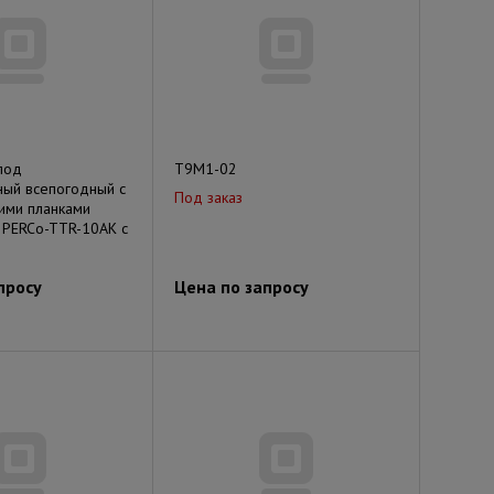
под
Т9М1-02
ный всепогодный с
Под заказ
ими планками
 PERCo-TTR-10АK с
просу
Цена по запросу