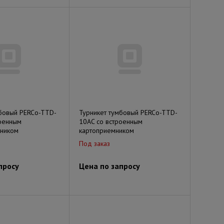
мбовый PERCo-TTD-
Турникет тумбовый PERCo-TTD-
роенным
10AC со встроенным
ником
картоприемником
Под заказ
просу
Цена по запросу