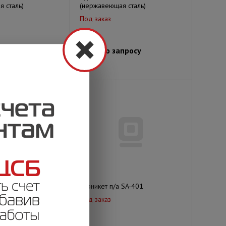
 сталь)
(нержавеющая сталь)
Под заказ
просу
Цена по запросу
 SA-401-Е300-EM
Турникет п/а SA-401
Под заказ