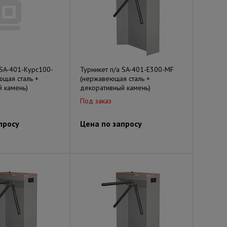
 SA-401-Курс100-
Турникет п/а SA-401-Е300-MF
щая сталь +
(нержавеющая сталь +
 камень)
декоративный камень)
Под заказ
просу
Цена по запросу