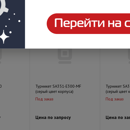
у
Цена по запросу
Цена по за
0
Турникет SA351-E300-MF
Турникет SA
(серый цвет корпуса)
(серый цвет 
Под заказ
Под заказ
у
Цена по запросу
Цена по за