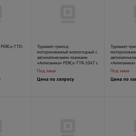
 PERCo-TTD-
Турникет-трипод
Турникет-три
моторизованный всепогодный с
моторизован
автоматическими планками
автоматическ
«Антипаника» PERCo-TTR-10АT с
«Антипаника»
Под заказ
Под заказ
у
Цена по запросу
Цена по за