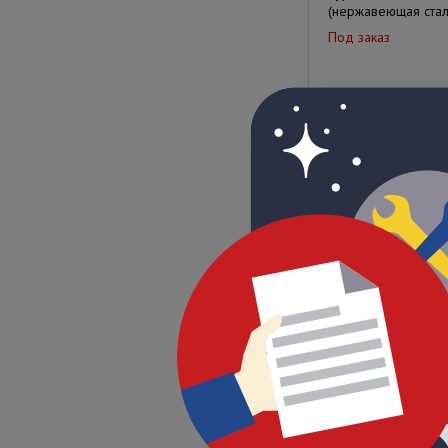
(нержавеющая стал
Под заказ
Цена по запрос
Турникет п/а SA-4
EM
Под заказ