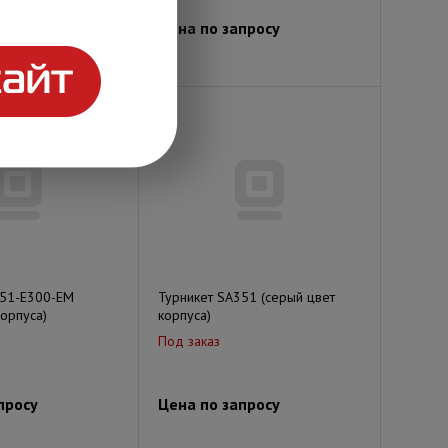
просу
Цена по запросу
351-E300-EM
Турникет SA351 (серый цвет
корпуса)
корпуса)
Под заказ
просу
Цена по запросу