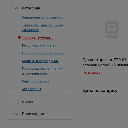
Категории
Электронные проходные
Турникеты с распашными
створками
Триподы, тумбовые
Роторные турникеты
Полноростовые турникеты
Турникет-трипод TTR-07.
Калитки и ограждения
автоматической «Антипан
Преграждающие планки
Под заказ
для турникетов
Картоприемники
Аксессуары
Цена по запросу
В наличии
Производитель