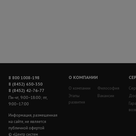
О КОМПАНИИ
СЕ
8 800 1008-198
8 (8452) 650-350
О компании
Философия
Сер
8 (8452) 42-76-77
Этапы
Вакансии
Дос
Пн-чт, 9:00−18:00; пт,
развития
Гар
9:00−17:00
воз
Информация, размещенная
на сайте, не является
публичной офертой
© «Центр систем