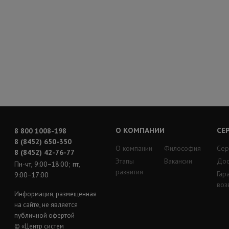
О КОМПАНИИ
СЕ
8 800 1008-198
8 (8452) 650-350
О компании
Философия
Сер
8 (8452) 42-76-77
Этапы
Вакансии
Дос
Пн-чт, 9:00−18:00; пт,
развития
Гар
9:00−17:00
воз
Информация, размещенная
на сайте, не является
публичной офертой
© «Центр систем