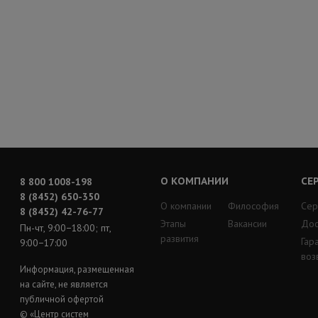
О КОМПАНИИ
СЕ
8 800 1008-198
8 (8452) 650-350
О компании
Философия
Сер
8 (8452) 42-76-77
Этапы
Вакансии
Дос
Пн-чт, 9:00−18:00; пт,
развития
Гар
9:00−17:00
воз
Информация, размещенная
на сайте, не является
публичной офертой
© «Центр систем