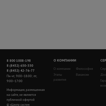
О КОМПАНИИ
СЕ
8 800 1008-198
8 (8452) 650-350
О компании
Философия
Сер
8 (8452) 42-76-77
Этапы
Вакансии
Дос
Пн-чт, 9:00−18:00; пт,
развития
Гар
9:00−17:00
воз
Информация, размещенная
на сайте, не является
публичной офертой
© «Центр систем