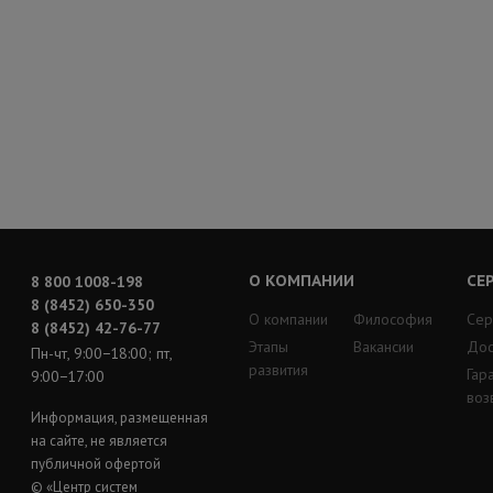
О КОМПАНИИ
СЕ
8 800 1008-198
8 (8452) 650-350
О компании
Философия
Сер
8 (8452) 42-76-77
Этапы
Вакансии
Дос
Пн-чт, 9:00−18:00; пт,
развития
Гар
9:00−17:00
воз
Информация, размещенная
на сайте, не является
публичной офертой
© «Центр систем