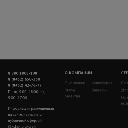
О КОМПАНИИ
СЕ
8 800 1008-198
8 (8452) 650-350
О компании
Философия
Сер
8 (8452) 42-76-77
Этапы
Вакансии
Дос
Пн-чт, 9:00−18:00; пт,
развития
Гар
9:00−17:00
воз
Информация, размещенная
на сайте, не является
публичной офертой
© «Центр систем