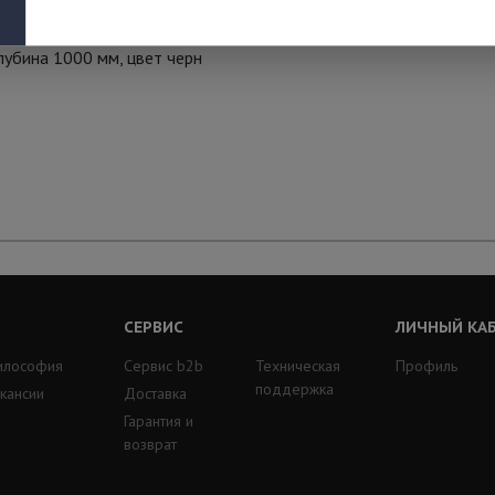
лубина 1000 мм, цвет черн
СЕРВИС
ЛИЧНЫЙ КА
илософия
Сервис b2b
Техническая
Профиль
поддержка
кансии
Доставка
Гарантия и
возврат