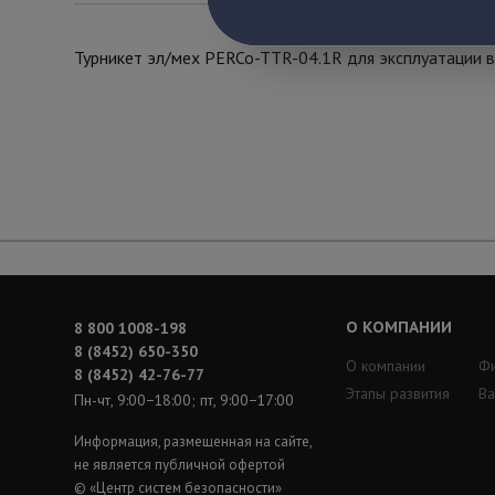
Турникет эл/мех PERCo-TTR-04.1R для эксплуатации в
О КОМПАНИИ
8 800 1008-198
8 (8452) 650-350
О компании
Ф
8 (8452) 42-76-77
Этапы развития
Ва
Пн-чт, 9:00−18:00; пт, 9:00−17:00
Информация, размещенная на сайте,
не является публичной офертой
© «Центр систем безопасности»