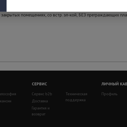
 закрытых помещениях, со встр. эл-кой, БЕЗ преграждающих пла
СЕРВИС
ЛИЧНЫЙ КА
илософия
Сервис b2b
Техническая
Профиль
поддержка
кансии
Доставка
Гарантия и
возврат