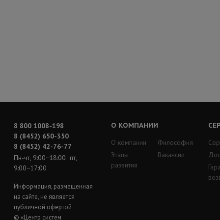
О КОМПАНИИ
СЕ
8 800 1008-198
8 (8452) 650-350
О компании
Философия
Сер
8 (8452) 42-76-77
Этапы
Вакансии
Дос
Пн-чт, 9:00−18:00; пт,
развития
Гар
9:00−17:00
воз
Информация, размещенная
на сайте, не является
публичной офертой
© «Центр систем