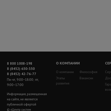
О КОМПАНИИ
СЕ
8 800 1008-198
8 (8452) 650-350
О компании
Философия
Сер
8 (8452) 42-76-77
Этапы
Вакансии
Дос
Пн-чт, 9:00−18:00; пт,
развития
Гар
9:00−17:00
воз
Информация, размещенная
на сайте, не является
публичной офертой
© «Центр систем