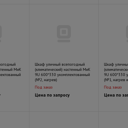
погодный
Шкаф уличный всепогодный
Шкаф уличны
астенный МиК
(климатический) настенный МиК
(климатическ
лектованный
9U 600*330 укомплектованный
9U 600*330 
(№2, нагрев)
(№1, нагрев 
Под заказ
Под заказ
у
Цена по запросу
Цена по за