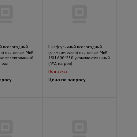
й всепогодный
Шкаф уличный всепогодный
ий) настенный МиК
(климатический) настенный МиК
укомплектованный
18U 600*530 укомплектованный
и охл
(№2, нагрев)
Под заказ
просу
Цена по запросу