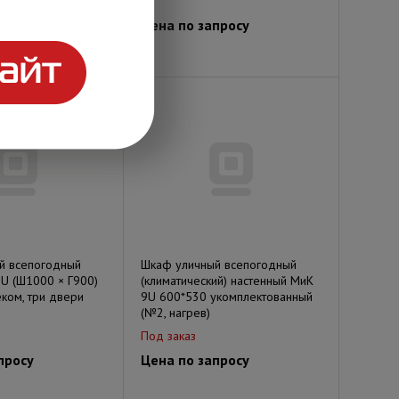
просу
Цена по запросу
й всепогодный
Шкаф уличный всепогодный
U (Ш1000 × Г900)
(климатический) настенный МиК
еком, три двери
9U 600*530 укомплектованный
(№2, нагрев)
Под заказ
просу
Цена по запросу