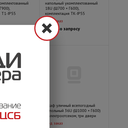
комплектованный
напольный укомплектованный
Г900),
18U (Ш700 × Г600),
 Т1-IP55
комплектация ТК-IP55
Под заказ
просу
Цена по запросу
й всепогодный
Шкаф уличный всепогодный
комплектованный
напольный 36U (Ш1000 × Г600)
Г600),
с электроотсеком, три двери
 Т1-IP55
Под заказ