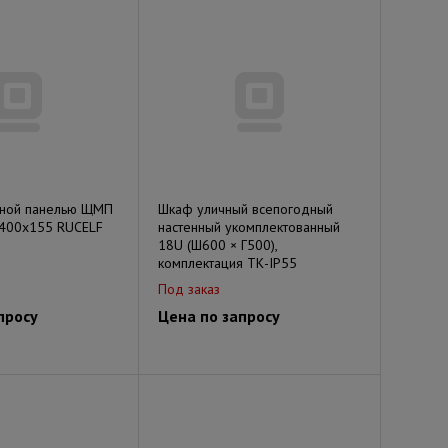
жной панелью ЩМП
Шкаф уличный всепогодный
х400х155 RUCELF
настенный укомплектованный
18U (Ш600 × Г500),
комплектация ТК-IP55
Под заказ
просу
Цена по запросу