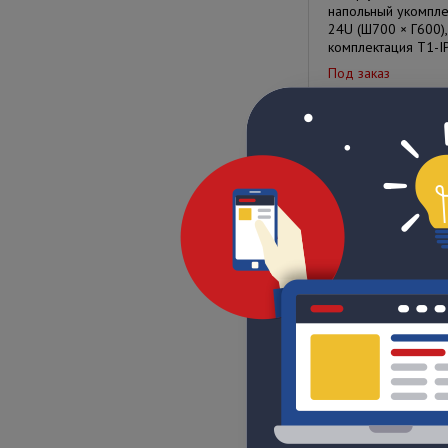
напольный укомпл
24U (Ш700 × Г600),
комплектация Т1-I
Под заказ
Цена по запрос
Шкаф уличный все
напольный укомпл
18U (Ш700 × Г600),
комплектация Т1-I