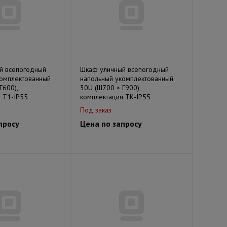
й всепогодный
Шкаф уличный всепогодный
комплектованный
напольный укомплектованный
Г600),
30U (Ш700 × Г900),
 Т1-IP55
комплектация ТК-IP55
Под заказ
просу
Цена по запросу