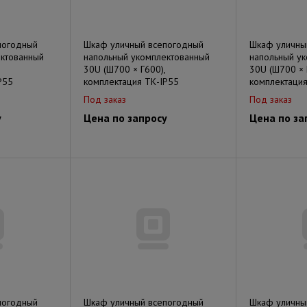
погодный
Шкаф уличный всепогодный
Шкаф уличны
ектованный
напольный укомплектованный
напольный у
30U (Ш700 × Г600),
30U (Ш700 × 
P55
комплектация ТК-IP55
комплектация
Под заказ
Под заказ
у
Цена по запросу
Цена по за
погодный
Шкаф уличный всепогодный
Шкаф уличны