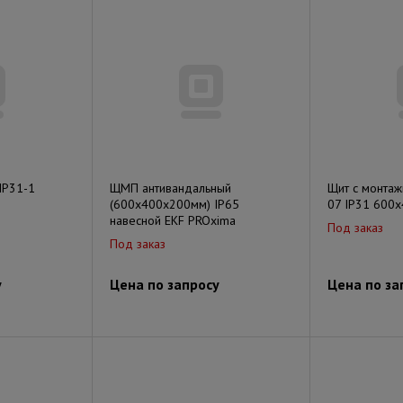
IP31-1
ЩМП антивандальный
Щит с монта
(600x400x200мм) IP65
07 IP31 600
навесной EKF PROxima
Под заказ
Под заказ
у
Цена по запросу
Цена по за