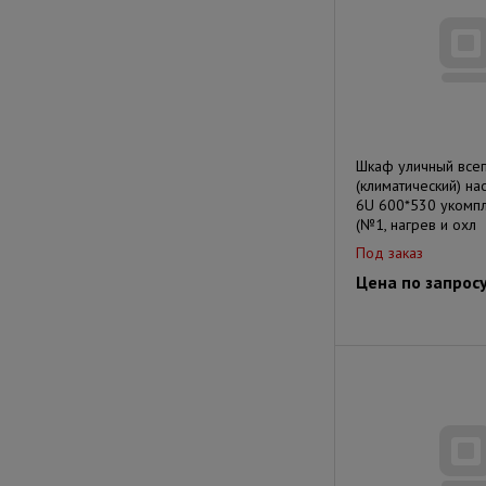
Шкаф уличный все
(климатический) н
6U 600*530 укомп
(№1, нагрев и охл
Под заказ
Цена по запрос