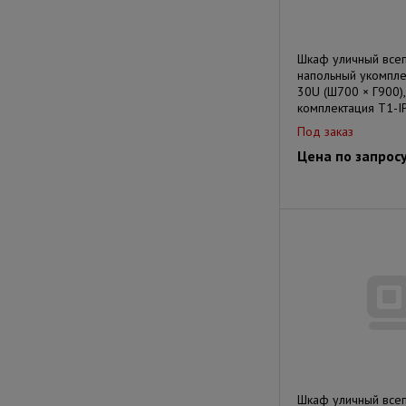
Шкаф уличный все
напольный укомпл
30U (Ш700 × Г900),
комплектация Т1-I
Под заказ
Цена по запрос
Шкаф уличный все