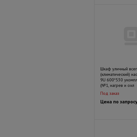
Шкаф уличный все
(климатический) н
9U 600*530 укомп
(№1, нагрев и охл
Под заказ
Цена по запрос