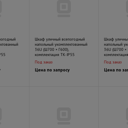
погодный
Шкаф уличный всепогодный
Шкаф уличны
ектованный
напольный укомплектованный
напольный у
36U (Ш700 × Г600),
36U (Ш700 × 
P55
комплектация ТК-IP55
комплектация
Под заказ
Под заказ
у
Цена по запросу
Цена по за