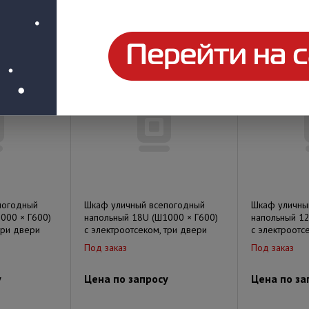
Под заказ
Под заказ
у
Цена по запросу
Цена по за
погодный
Шкаф уличный всепогодный
Шкаф уличны
000 × Г600)
напольный 18U (Ш1000 × Г600)
напольный 12
три двери
с электроотсеком, три двери
с электроотс
Под заказ
Под заказ
у
Цена по запросу
Цена по за