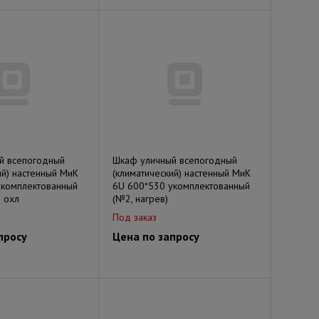
й всепогодный
Шкаф уличный всепогодный
ий) настенный МиК
(климатический) настенный МиК
укомплектованный
6U 600*530 укомплектованный
и охл
(№2, нагрев)
Под заказ
просу
Цена по запросу