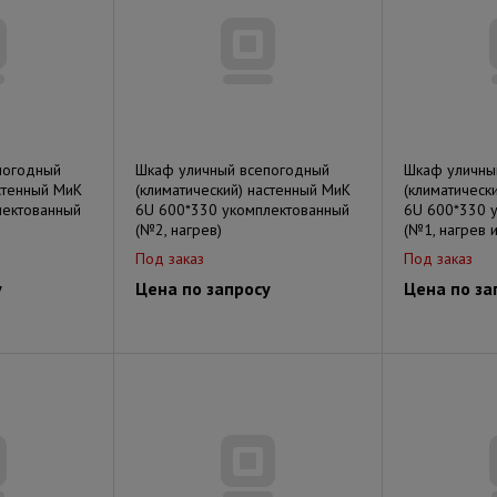
погодный
Шкаф уличный всепогодный
Шкаф уличны
астенный МиК
(климатический) настенный МиК
(климатическ
лектованный
6U 600*330 укомплектованный
6U 600*330 
(№2, нагрев)
(№1, нагрев 
Под заказ
Под заказ
у
Цена по запросу
Цена по за