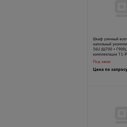
Шкаф уличный все
напольный укомпл
36U (Ш700 × Г900),
комплектация Т1-I
Под заказ
Цена по запрос