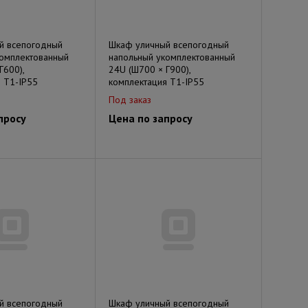
й всепогодный
Шкаф уличный всепогодный
комплектованный
напольный укомплектованный
Г600),
24U (Ш700 × Г900),
 Т1-IP55
комплектация Т1-IP55
Под заказ
просу
Цена по запросу
й всепогодный
Шкаф уличный всепогодный