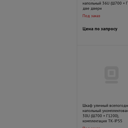
напольный 36U (Ш700 × Г
две двери
Под заказ
Цена по запросу
Шкаф уличный всепогод
напольный укомплектова
30U (Ш700 × Г1200),
комплектация ТК-IP55