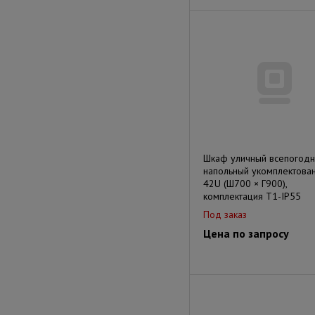
Шкаф уличный всепогод
напольный укомплектова
42U (Ш700 × Г900),
комплектация Т1-IP55
Под заказ
Цена по запросу