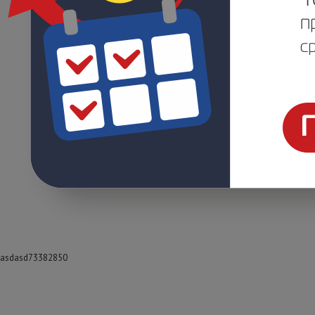
asdasd73382850