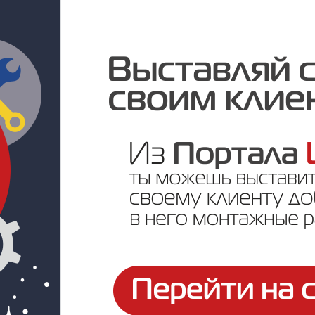
1 М-49-56
ППКОПУ РУБЕЖ-МК1 М-48-56
ППКОПУ РУБ
Под заказ
Под заказ
у
Цена по запросу
Цена по за
1 П-13-22
ППКОПУ РУБЕЖ-МК1 М-49-115
ППКОПУ РУБ