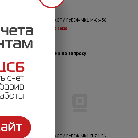
ЕЖ-МК1 М-47-56
ППКОПУ РУБЕЖ-МК1 М-66-56
Под заказ
просу
Цена по запросу
ЕЖ-МК1 М-51-115
ППКОПУ РУБЕЖ-МК1 П-74-56