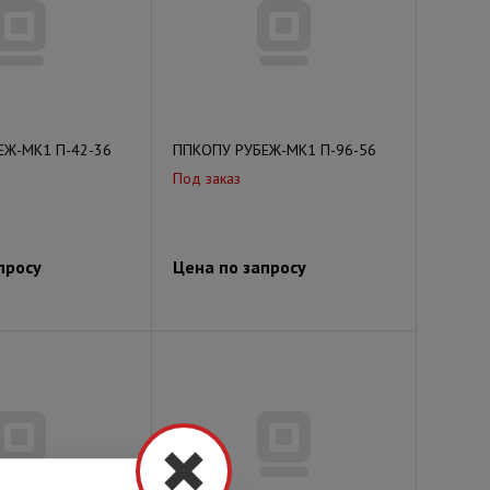
ЕЖ-МК1 П-42-36
ППКОПУ РУБЕЖ-МК1 П-96-56
Под заказ
просу
Цена по запросу