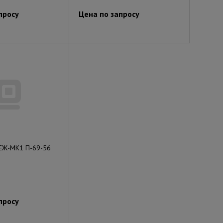
просу
Цена по запросу
ЕЖ-МК1 П-69-56
просу