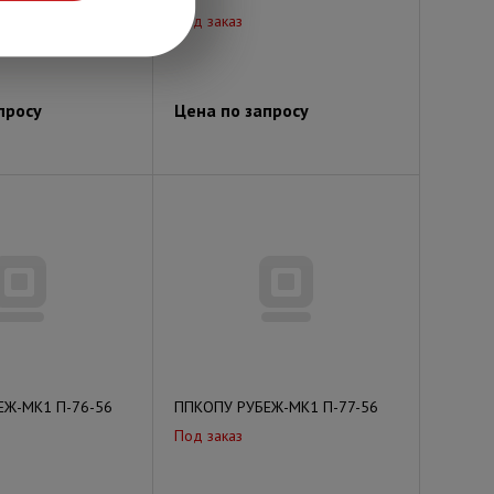
Под заказ
просу
Цена по запросу
ЕЖ-МК1 П-76-56
ППКОПУ РУБЕЖ-МК1 П-77-56
Под заказ