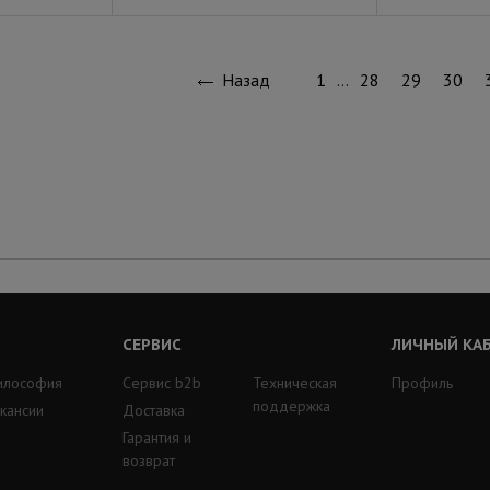
Назад
1
…
28
29
30
СЕРВИС
ЛИЧНЫЙ КА
илософия
Сервис b2b
Техническая
Профиль
поддержка
кансии
Доставка
Гарантия и
возврат