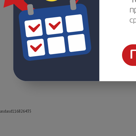
asdasd116826435