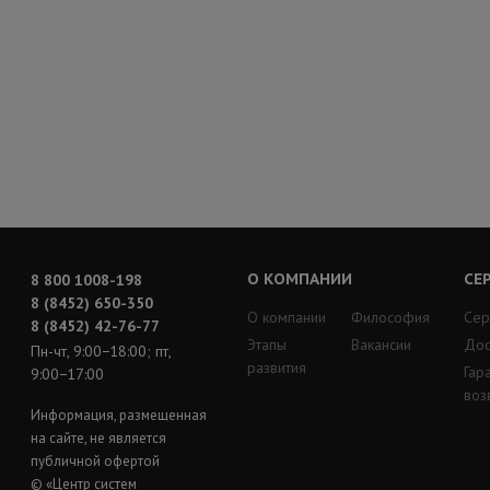
О КОМПАНИИ
СЕ
8 800 1008-198
8 (8452) 650-350
О компании
Философия
Сер
8 (8452) 42-76-77
Этапы
Вакансии
Дос
Пн-чт, 9:00−18:00; пт,
развития
Гар
9:00−17:00
воз
Информация, размещенная
на сайте, не является
публичной офертой
© «Центр систем