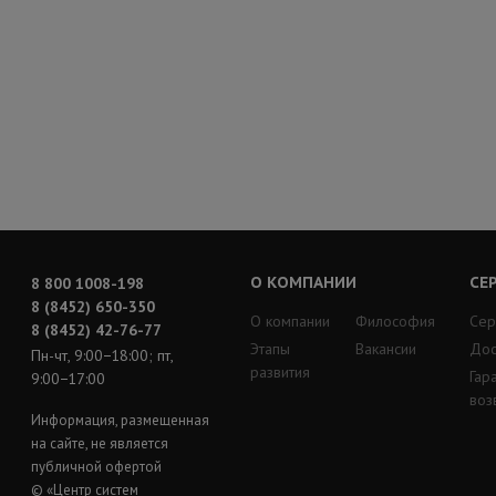
О КОМПАНИИ
СЕ
8 800 1008-198
8 (8452) 650-350
О компании
Философия
Сер
8 (8452) 42-76-77
Этапы
Вакансии
Дос
Пн-чт, 9:00−18:00; пт,
развития
Гар
9:00−17:00
воз
Информация, размещенная
на сайте, не является
публичной офертой
© «Центр систем