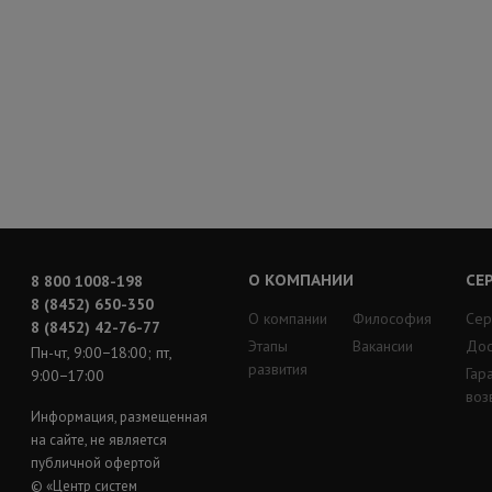
О КОМПАНИИ
СЕ
8 800 1008-198
8 (8452) 650-350
О компании
Философия
Сер
8 (8452) 42-76-77
Этапы
Вакансии
Дос
Пн-чт, 9:00−18:00; пт,
развития
Гар
9:00−17:00
воз
Информация, размещенная
на сайте, не является
публичной офертой
© «Центр систем