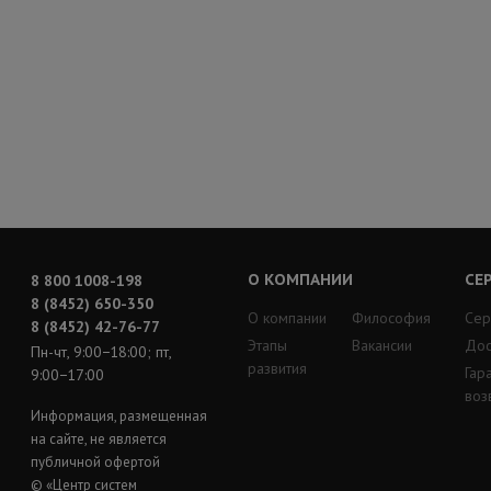
О КОМПАНИИ
СЕ
8 800 1008-198
8 (8452) 650-350
О компании
Философия
Сер
8 (8452) 42-76-77
Этапы
Вакансии
Дос
Пн-чт, 9:00−18:00; пт,
развития
Гар
9:00−17:00
воз
Информация, размещенная
на сайте, не является
публичной офертой
© «Центр систем