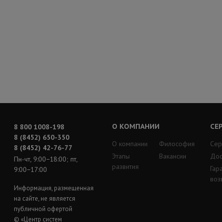
О КОМПАНИИ
СЕ
8 800 1008-198
8 (8452) 650-350
О компании
Философия
Сер
8 (8452) 42-76-77
Этапы
Вакансии
Дос
Пн-чт, 9:00−18:00; пт,
развития
Гар
9:00−17:00
воз
Информация, размещенная
на сайте, не является
публичной офертой
© «Центр систем