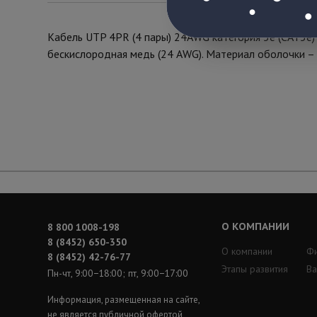
Кабель UTP 4PR (4 пары) 24AWG категория 5e (CAT5e)
бескислородная медь (24 AWG). Материал оболочки – 
О КОМПАНИИ
8 800 1008-198
8 (8452) 650-350
О компании
Ф
8 (8452) 42-76-77
Этапы развития
Ва
Пн-чт, 9:00−18:00; пт, 9:00−17:00
Информация, размещенная на сайте,
не является публичной офертой