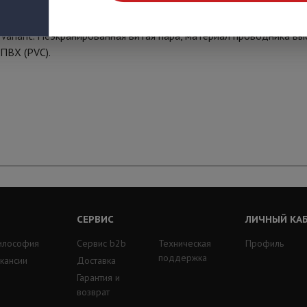
 Variant. Неэкранированная витая пара, материал проводника в
ПВХ (PVC).
СЕРВИС
ЛИЧНЫЙ КА
илософия
Сервис b2b
Техническая
Профиль
поддержка
кансии
Доставка
Гарантия и
возврат