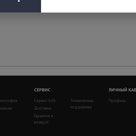
СЕРВИС
ЛИЧНЫЙ КА
илософия
Сервис b2b
Техническая
Профиль
поддержка
кансии
Доставка
Гарантия и
возврат