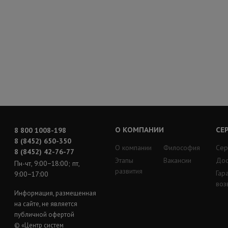
О КОМПАНИИ
СЕ
8 800 1008-198
8 (8452) 650-350
О компании
Философия
Сер
8 (8452) 42-76-77
Этапы
Вакансии
Дос
Пн-чт, 9:00−18:00; пт,
развития
Гар
9:00−17:00
воз
Информация, размещенная
на сайте, не является
публичной офертой
© «Центр систем