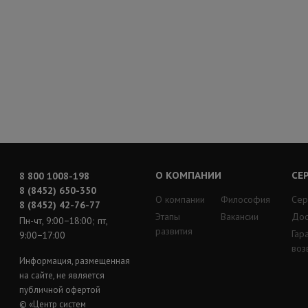
О КОМПАНИИ
СЕ
8 800 1008-198
8 (8452) 650-350
О компании
Философия
Сер
8 (8452) 42-76-77
Этапы
Вакансии
Дос
Пн-чт, 9:00−18:00; пт,
развития
Гар
9:00−17:00
воз
Информация, размещенная
на сайте, не является
публичной офертой
© «Центр систем