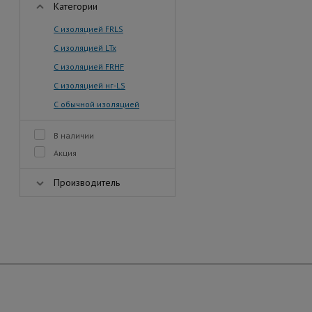
Категории
С изоляцией FRLS
С изоляцией LTx
С изоляцией FRHF
С изоляцией нг-LS
С обычной изоляцией
В наличии
Акция
Производитель