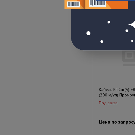
Цена по запрос
Кабель КПСнг(А)-F
(200 м/уп) Промру
Под заказ
Цена по запрос