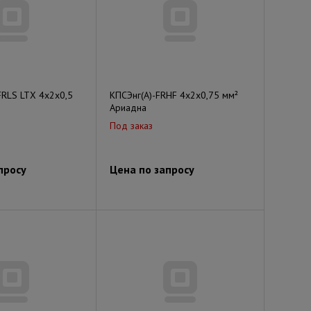
FRLS LTX 4x2x0,5
КПСЭнг(А)-FRHF 4x2x0,75 мм²
Ариадна
Под заказ
просу
Цена по запросу