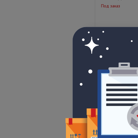
Под заказ
Цена по запрос
КПССнг(А)-FRHF 1x
Ариадна
Под заказ