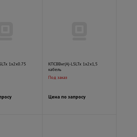
SLTx 1х2х0.75
КПСВВнг(А)-LSLTx 1х2х1,5
кабель
Под заказ
просу
Цена по запросу