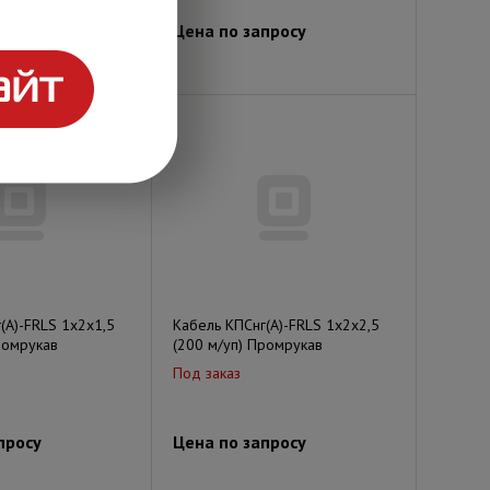
просу
Цена по запросу
(А)-FRLS 1х2х1,5
Кабель КПСнг(А)-FRLS 1х2х2,5
ромрукав
(200 м/уп) Промрукав
Под заказ
просу
Цена по запросу