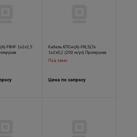
(А)-FRHF 1х2х2,5
Кабель КПСнг(А)-FRLSLTx
ромрукав
1х2х0,2 (200 м/уп) Промрукав
Под заказ
просу
Цена по запросу