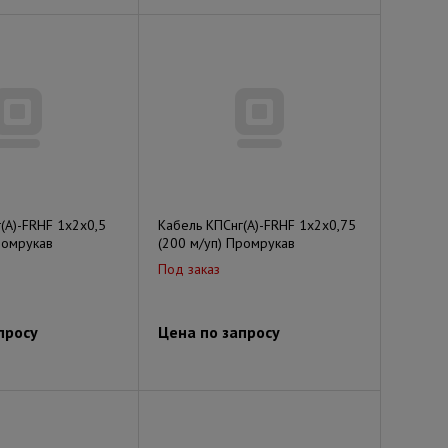
(А)-FRHF 1х2х0,5
Кабель КПСнг(А)-FRHF 1х2х0,75
ромрукав
(200 м/уп) Промрукав
Под заказ
просу
Цена по запросу