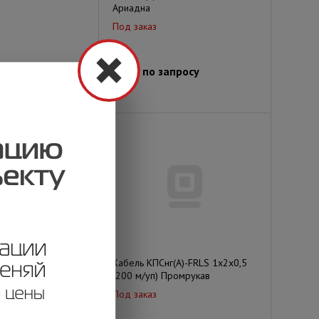
Ариадна
Под заказ
просу
Цена по запросу
(А)-FRLS 1х2х0,35
Кабель КПСнг(А)-FRLS 1х2х0,5
ромрукав
(200 м/уп) Промрукав
Под заказ