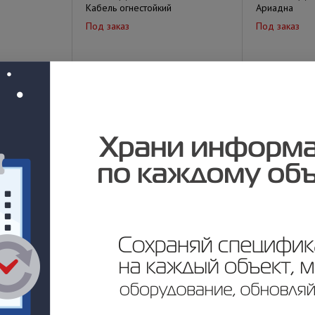
Кабель огнестойкий
Ариадна
Под заказ
Под заказ
у
Цена по запросу
Цена по за
2x0,75 мм²
Кабель КПСнг(А)-FRLS 1х2х0,2
Кабель КПСнг
(200 м/уп) Промрукав
(200 м/уп) П
Под заказ
Под заказ