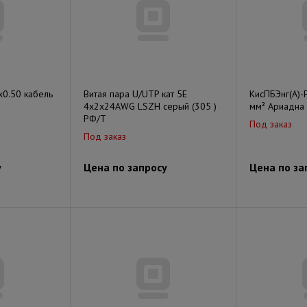
х0.50 кабель
Витая пара U/UTP кат 5E
КисПБЭнг(А)-
4х2х24AWG LSZH серый (305 )
мм² Ариадна
РФ/Т
Под заказ
Под заказ
у
Цена по запросу
Цена по за