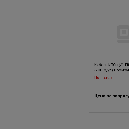
Кабель КПСнг(А)-F
(200 м/уп) Промру
Под заказ
Цена по запрос