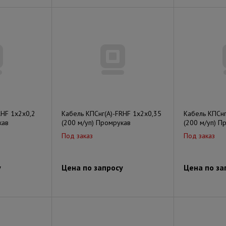
RHF 1х2х0,2
Кабель КПСнг(А)-FRHF 1х2х0,35
Кабель КПСнг
кав
(200 м/уп) Промрукав
(200 м/уп) П
Под заказ
Под заказ
у
Цена по запросу
Цена по за