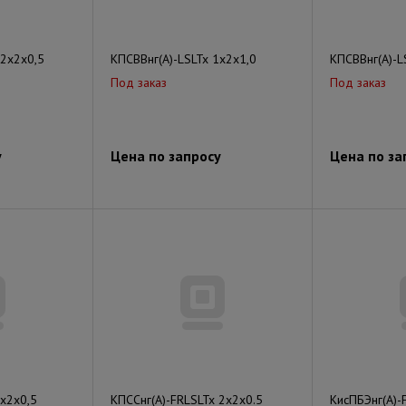
 2х2х0,5
КПСВВнг(А)-LSLTx 1х2х1,0
КПСВВнг(А)-L
Под заказ
Под заказ
у
Цена по запросу
Цена по за
1х2х0,5
КПССнг(А)-FRLSLTx 2х2х0.5
КисПБЭнг(А)-