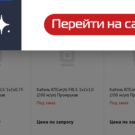
у
Цена по запросу
Цена по за
RLS 1х2х0,75
Кабель КПСнг(А)-FRLS 1х2х1,0
Кабель КПСнг
кав
(200 м/уп) Промрукав
(200 м/уп) П
Под заказ
Под заказ
у
Цена по запросу
Цена по за