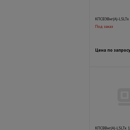
КПСВЭВнг(А)-LSLTx
Под заказ
Цена по запрос
КПСВВнг(А)-LSLTx 