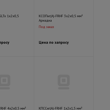
SLTx 1х2х0,5
КСОПнг(А)-FRHF 3x2x0,5 мм²
Ариадна
Под заказ
просу
Цена по запросу
FRHF 4x2x0,5 мм²
КПССнг(А)-FRHF 1x2x1,5 мм²