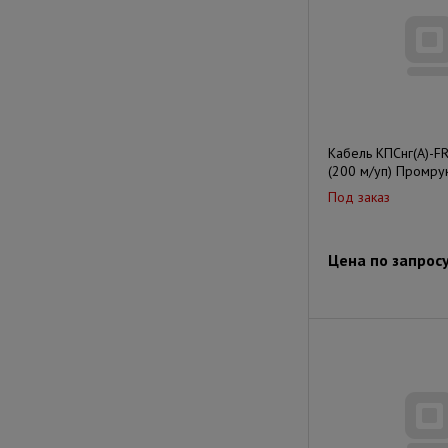
Кабель КПСнг(А)-F
(200 м/уп) Промру
Под заказ
Цена по запрос