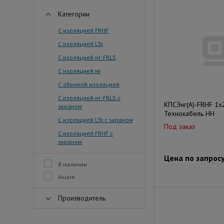
Категории
С изоляцией FRHF
С изоляцией LTx
С изоляцией нг-FRLS
С изоляцией нг
С обычной изоляцией
С изоляцией нг-FRLS с
КПСЭнг(А)-FRHF 1х
экраном
Технокабель НН
С изоляцией LTx с экраном
Под заказ
С изоляцией FRHF с
экраном
Цена по запрос
В наличии
Акция
Производитель