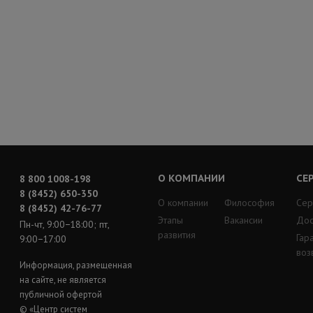
О КОМПАНИИ
СЕ
8 800 1008-198
8 (8452) 650-350
О компании
Философия
Сер
8 (8452) 42-76-77
Этапы
Вакансии
Дос
Пн-чт, 9:00−18:00; пт,
развития
Гар
9:00−17:00
воз
Информация, размещенная
на сайте, не является
публичной офертой
© «Центр систем