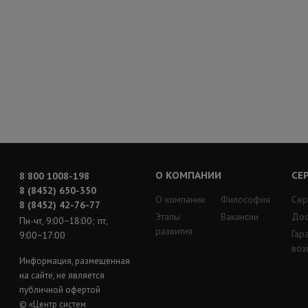
О КОМПАНИИ
СЕ
8 800 1008-198
8 (8452) 650-350
О компании
Философия
Сер
8 (8452) 42-76-77
Этапы
Вакансии
Дос
Пн-чт, 9:00−18:00; пт,
развития
Гар
9:00−17:00
воз
Информация, размещенная
на сайте, не является
публичной офертой
© «Центр систем