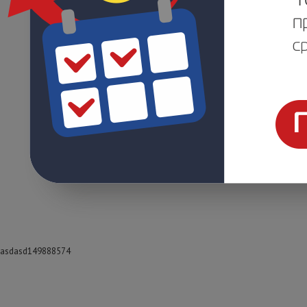
asdasd149888574