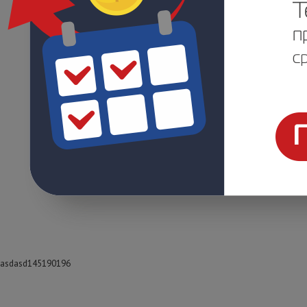
asdasd145190196