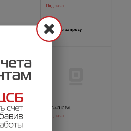
Под заказ
просу
Цена по запросу
White) XL
DRC-4CHC PAL
Под заказ