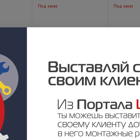
Под заказ
Под заказ
у
Цена по запросу
Цена по за
рый)
AVC-424-D (сер.антик)
Amelie - SD (
Под заказ
Под заказ