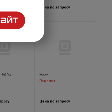
просу
Цена по запросу
hite) VZ
Rocky
Под заказ
просу
Цена по запросу