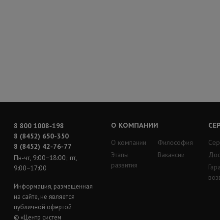
О КОМПАНИИ
СЕ
8 800 1008-198
8 (8452) 650-350
О компании
Философия
Сер
8 (8452) 42-76-77
Этапы
Вакансии
Дос
Пн-чт, 9:00−18:00; пт,
развития
Гар
9:00−17:00
воз
Информация, размещенная
на сайте, не является
публичной офертой
© «Центр систем