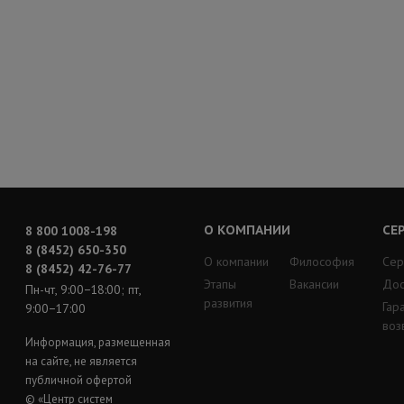
О КОМПАНИИ
СЕ
8 800 1008-198
8 (8452) 650-350
О компании
Философия
Сер
8 (8452) 42-76-77
Этапы
Вакансии
Дос
Пн-чт, 9:00−18:00; пт,
развития
Гар
9:00−17:00
воз
Информация, размещенная
на сайте, не является
публичной офертой
© «Центр систем