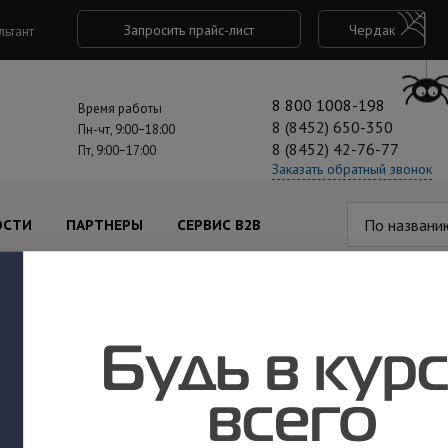
Запросить прайс-лист
Чердак
льтант
8 800 1008-198
Время работы
8 (8452) 650-350
Пн-чт, 9:00−18:00
8 (8452) 42-76-77
Пт, 9:00−17:00
Заказать обратный звонок
По названи
ОСТИ
ПАРТНЕРЫ
СЕРВИС B2B