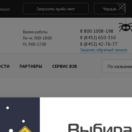
Запросить прайс-лист
Чердак
льтант
8 800 1008-198
Время работы
8 (8452) 650-350
Пн-чт, 9:00−18:00
8 (8452) 42-76-77
Пт, 9:00−17:00
Заказать обратный звонок
По названи
ОСТИ
ПАРТНЕРЫ
СЕРВИС B2B