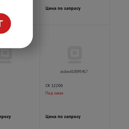
просу
Цена по запросу
asdasd10095417
СК 12200
Под заказ
просу
Цена по запросу